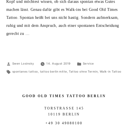
Kopf und möchtest wissen, ob sich daraus spontan etwas Gutes
machen lässt. Genau dafür gibt es Walk-ins bei Good Old Times
Tattoo. Spontan heißt bei uns nicht hastig. Sondern aufmerksam,
ruhig und mit dem Anspruch, auch einer spontanen Entscheidung
gerecht zu …
Veröffentlicht
Veröffentlicht
Swen Losinsky
14. August 2019
Service
von
Schlagwörter:
in
spontanes tattoo
,
tattoo berlin mitte
,
Tattoo ohne Termin
,
Walk-in Tattoo
GOOD OLD TIMES TATTOO BERLIN
TORSTRASSE 145
10119 BERLIN
+49 30 49080100